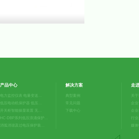
产品中心
解决方案
走
电力监控仪表 电量变送…
典型案例
关于
低压电动机保护器 低压…
常见问题
企业
开关柜智能操显装置 无…
下载中心
企业
HC-DBP系列低压浪涌保护…
行业
消弧消谐及过电压保护装…
媒体